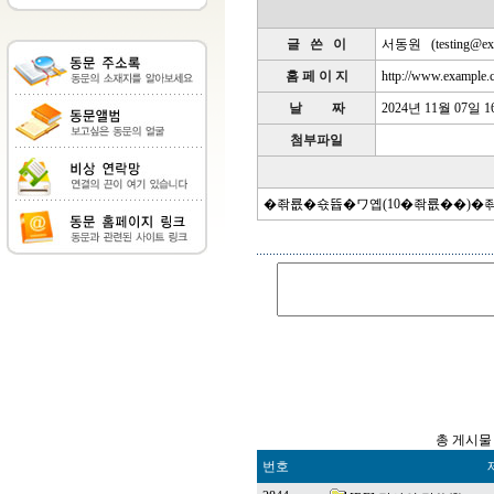
글 쓴 이
서동원
(
testing@e
홈 페 이 지
http://www.example.
날 짜
2024년 11월 07일 
첨부파일
�좎룞�쇿뜝�ワ옙(10�좎룞��)�
총 게시물 
번호