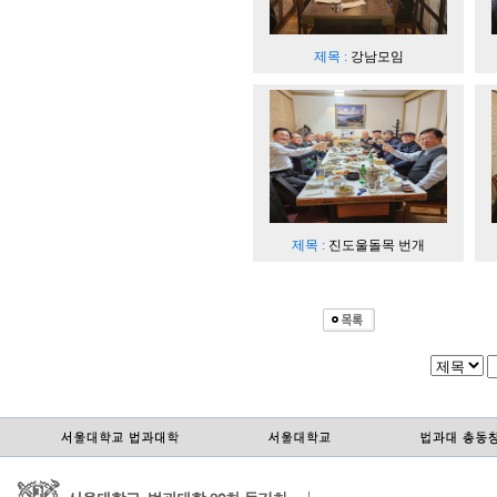
제목 :
강남모임
제목 :
진도울돌목 번개